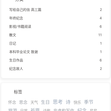
写给自己的信 高三篇
2
年终纪念
4
影视/书籍阅读
6
散文
11
日记
1
本科毕业论文 致谢
1
生日作品
6
纪念故人
2
标签
思考
诗
生日
季节
怀念
思念
天气
快乐
旅游
祈愿
纪念
非虚构写作
日常
诗歌
星星